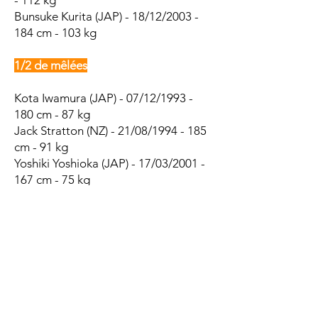
- 112 kg
Bunsuke Kurita (JAP) - 18/12/2003 -
184 cm - 103 kg
1/2 de mêlées
Kota Iwamura (JAP) - 07/12/1993 -
180 cm - 87 kg
Jack Stratton (NZ) - 21/08/1994 - 185
cm - 91 kg
Yoshiki Yoshioka (JAP) - 17/03/2001 -
167 cm - 75 kg
Brad Weber (NZ, 18 caps) -
17/01/1991 - 172 cm - 75 kg
Dai Kawahara (JAP) - 18/02/2004 -
173 cm - 76 kg
1/2 d'ouvertures
Shinnosuke Yamashita (JAP) -