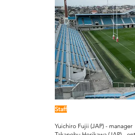
Staff
Yuichiro Fujii (JAP) - manager
Takanobu Horikawa (JAP) - ent