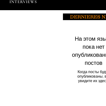
INTERVIEWS
DERNIERES 
На этом яз
пока нет
опубликован
постов
Когда посты буд
опубликованы, 
увидите их здес